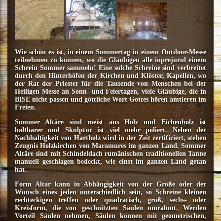
Wie schön es ist, in einem Sommertag in einem Outdoor-Messe
teilnehmen zu können, wo die Gläubigen alle inprejurul einem
Schrein Sommer sammeln! Eine solche Schreine sind verbreitet
durch den Hinterhöfen der Kirchen und Klöster, Kapellen, wo
der Rat der Priester für die Tausende von Menschen bei der
Heiligen Messe an Sonn- und Feiertagen, viele Gläubige, die in
BISE nicht passen und göttliche Wort Gottes hören amtieren im
Freien.
Sommer Altäre sind meist aus Holz und Eichenholz ist
haltbarer und Skulptur ist viel mehr poliert. Neben der
Nachhaltigkeit von Hartholz wird in der Zeit zertifiziert, stehen
Zeugnis Holzkirchen von Maramures im ganzen Land. Sommer
Altäre sind mit Schindeldach rumänischen traditionellen Tanne
manuell geschlagen bedeckt, wie einst im ganzen Land getan
hat.
Form Altar kann in Abhängigkeit von der Größe oder der
Wunsch eines jeden unterschiedlich sein, so Schreine kleinen
rechteckigen treffen oder quadratisch, groß, sechs- oder
Kreisform, die von geschnitzten Säulen umrahmt. Werden
Vorteil Säulen nehmen, Säulen können mit geometrischen,